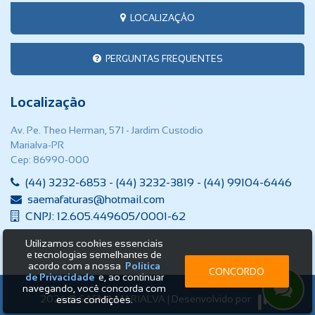
LOCALIZAÇÃO
PERGUNTAS FREQUENTES
Localização
Av. Pe. Theo Herman, 571 - Jardim Custodio
Marialva-PR
Cep: 86990-000
(44) 3232-6853 - (44) 3232-3819 - (44) 99104-6446
saemafaturas@hotmail.com
CNPJ: 12.605.449605/0001-62
Utilizamos cookies essenciais
e tecnologias semelhantes de
acordo com a nossa
Política
CONCORDO
de Privacidade
e, ao continuar
navegando, você concorda com
2026 © SAEMA MARIALVA | Desenvolvido por:
estas condições.